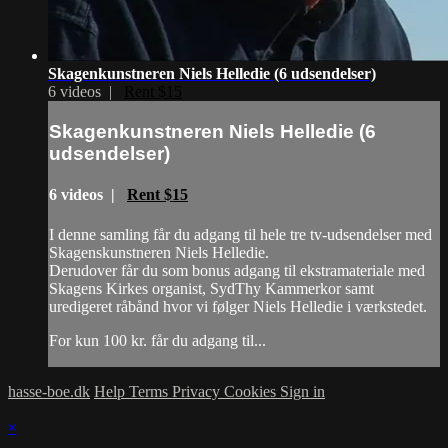
Skagenkunstneren Niels Helledie (6 udsendelser)
6 videos |
Rent $15
Skagenkunstneren Niels Helledie (6
udsendelser)
6 videos |
Rent $15
I denne samling får du adgang til hele tre tv-udsendelser med
Skagenskunstneren Niels Helledie.
Derudover får du som bonus adgang til ekstramateriale med
Skagens Kirkes organist, SydThy Kammerkor samt
uredigeret råbånd hvor vi følger Niels Helledie i værkstedet.
For kun 100 kr. får du adgang til...
hasse-boe.dk
Help
Terms
Privacy
Cookies
Sign in
×