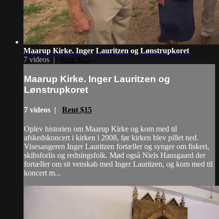
Maarup Kirke. Inger Lauritzen og Lønstrupkoret
7 videos |
Rent $15
Maarup Kirke. Inger Lauritzen og
Lønstrupkoret
7 videos |
Rent $15
Oplev historien om Maarup Kirke og kom med til
afskedskoncert i kirken i 2008, før kirken blev pillet ned.
Visesangeren Inger Lauritzen fortæller og synger om fiskeri,
skibsforlis og redningsfolk. Mød også Niels Hausgaard der
fortæller om sit venskab med Inger Lauritzen, og kom med til
koncert m...