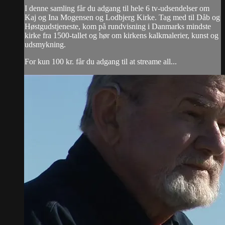
I denne samling får du adgang til hele 6 tv-udsendelser om
Kaj og Ina Mogensen og Lodbjerg Kirke. Tag med til Dåb og
Høstgudstjeneste, kom på rundvisning i Danmarks mindste
kirke fra 1500-tallet og hør om kirkens kalkmalerier, kunst og
udsmykning.
For kun 100 kr. får du adgang til at streame all...