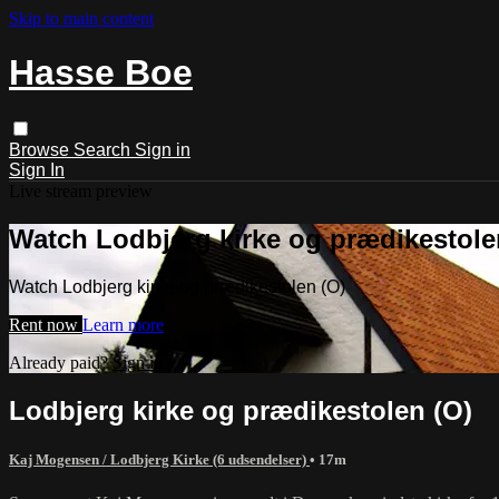
Skip to main content
Hasse Boe
Browse
Search
Sign in
Sign In
Live stream preview
Watch Lodbjerg kirke og prædikestole
Watch Lodbjerg kirke og prædikestolen (O)
Rent now
Learn more
Already paid?
Sign in
Lodbjerg kirke og prædikestolen (O)
Kaj Mogensen / Lodbjerg Kirke (6 udsendelser)
• 17m