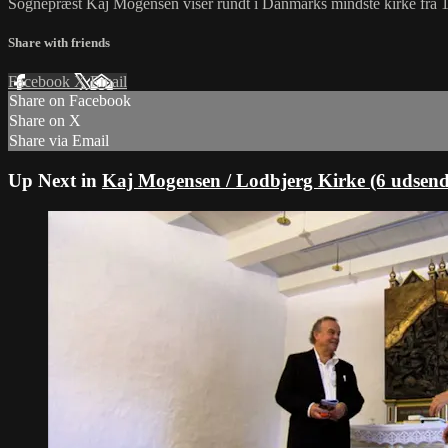
Sognepræst Kaj Mogensen viser rundt i Danmarks mindste kirke fra 15
Share with friends
Facebook
X
Email
Share on Facebook
Share on X
Share via Email
Up Next in
Kaj Mogensen / Lodbjerg Kirke (6 udsend