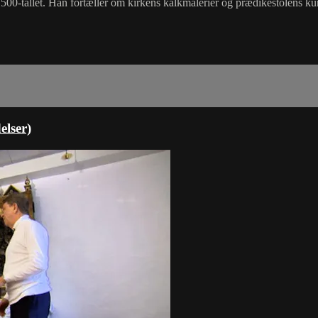
00-tallet. Han fortæller om kirkens kalkmalerier og prædikestolens ku
elser)